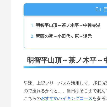
明智平山頂～茶ノ木平～中禅寺湖
竜頭の滝～小田代ヶ原～湯元
明智平山頂～茶ノ木平～
早速、上記フリーパスを活用して、JR日光
ので座れるかなと。。当日はそこまで混ん
こちらの
おすすめハイキングコース
を参考