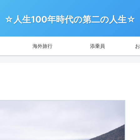
☆人生100年時代の第二の人生☆
海外旅行
添乗員
お