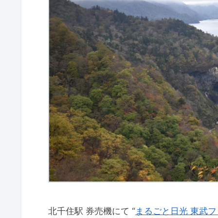
北千住駅 券売機にて “
まるごと日光 東武